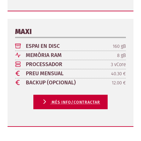
MAXI
ESPAI EN DISC
160 gB
MEMÒRIA RAM
8 gB
PROCESSADOR
3 vCore
PREU MENSUAL
40.30 €
BACKUP (OPCIONAL)
12.00 €
MÉS INFO/CONTRACTAR