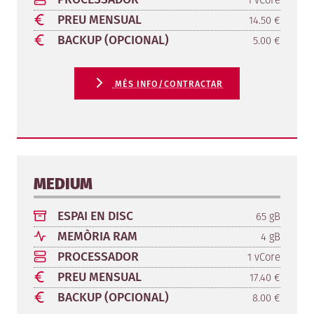
PREU MENSUAL
14.50 €
BACKUP (OPCIONAL)
5.00 €
MÉS INFO/CONTRACTAR
MEDIUM
ESPAI EN DISC
65 gB
MEMÒRIA RAM
4 gB
PROCESSADOR
1 vCore
PREU MENSUAL
17.40 €
BACKUP (OPCIONAL)
8.00 €