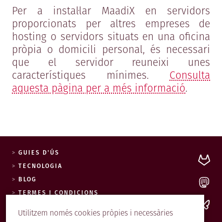
Per a instal·lar MaadiX en servidors
proporcionats per altres empreses de
hosting o servidors situats en una oficina
pròpia o domicili personal, és necessari
que el servidor reuneixi unes
característiques mínimes.
Consulta
aquesta pàgina per a més informació
.
GUIES D'ÚS
TECNOLOGIA
BLOG
0xE5BB2110.asc
TERMES I CONDICIONS
POLÍTICA DE COOKIES
Utilitzem només cookies pròpies i necessàries