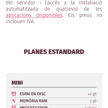
del servidor i l'accés a la instal·lació
automatitzada de qualsevol de les
aplicacions disponibles
. Els preus no
inclouen IVA.
PLANES ESTANDARD
MINI
ESPAI EN DISC
40 gB
MEMÒRIA RAM
2 gB
PROCESSADOR
1 vCore