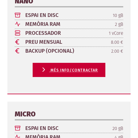
NANO
ESPAI EN DISC
10 gB
MEMÒRIA RAM
2 gB
PROCESSADOR
1 vCore
PREU MENSUAL
8.00 €
BACKUP (OPCIONAL)
2.00 €
MÉS INFO/CONTRACTAR
MICRO
ESPAI EN DISC
20 gB
MEMÒRIA RAM
4 gB