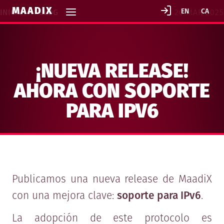
MAADIX
INICIO
>
BLOG
20 MAR 2025
¡NUEVA RELEASE!
AHORA CON SOPORTE
PARA IPV6
Publicamos una nueva release de MaadiX
con una mejora clave:
soporte para IPv6
.
La adopción de este protocolo es